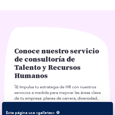
ES
TALENTO
Producto
Ofertas en Telegram
Ofertas
Brújula salarial
Guía de roles
EMPRESAS
Conoce nuestro servicio
Servicios
de consultoría de
Calculadora salarial ofertas
HR as a Service
Talento y Recursos
Manfred Daily
Humanos
Newsletter
Helping companies
🚀 Impulsa tu estrategia de HR con nuestros
RECURSOS
servicios a medida para mejorar las áreas clave
Blog
de tu empresa: planes de carrera, diversidad,
Tech Career Report
equilibrio salarial, visibilidad de marca
Comparador de Procesos de Selección
empleadora, onboarding, cultura, etc.
Helping juniors
Esta página usa «galletas» 🍪
Hiring report