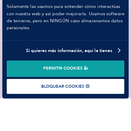
MANFRED
Empodera a tu equipo y transforma tu
Solamente las usamos para entender cómo interactúas
Nosotros
compañía con el todo el conocimiento y la
con nuestra web y así poder mejorarla. Usamos software
Código ético
experiencia de Manfred.
de terceros, pero en NINGÚN caso almacenamos datos
Parte de guerra
personales.
Trabajar en Manfred
¿Quieres que te ayudemos a mejorar tu
estrategia de HR?
Si quieres más información, aquí la tienes
QUIERO SABER MÁS SOBRE
CONSULTORÍA DE RRHH
©
2026
Manfred Tech S.L.U.
PERMITIR COOKIES 👍
Términos de uso
Política de Privacidad
Cookies
BLOQUEAR COOKIES 😔