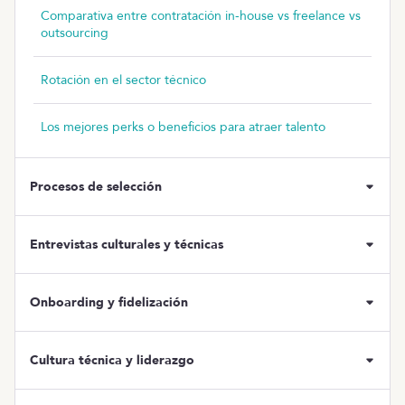
Comparativa entre contratación in-house vs freelance vs
outsourcing
Rotación en el sector técnico
Los mejores perks o beneficios para atraer talento
Procesos de selección
Entrevistas culturales y técnicas
Una guía completa sobre cómo estructurar y ejecutar un
Onboarding y fidelización
proceso de selección sencillo y eficiente, desde la creación
de un scorecard hasta la evaluación de candidatos para
que no pierdas el tiempo y selecciones a las personas que
Consejos útiles para llevar a cabo entrevistas que no solo
Cultura técnica y liderazgo
necesitas.
evalúan habilidades técnicas, sino que también aseguran
que los candidatos encajen con la cultura y valores de la
Cómo crear un buen proceso de selección