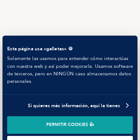
Newsletter
Helping companies
RECURSOS
Blog
Tech Career Report
Comparador de Procesos de Selección
Helping juniors
Esta página usa «galletas» 🍪
Hiring report
MANFRED
Solamente las usamos para entender cómo interactúas
Nosotros
con nuestra web y así poder mejorarla. Usamos software
Código ético
de terceros, pero en NINGÚN caso almacenamos datos
Parte de guerra
personales.
Trabajar en Manfred
Si quieres más información, aquí la tienes
©
2026
Manfred Tech S.L.U.
PERMITIR COOKIES 👍
Términos de uso
Política de Privacidad
Cookies