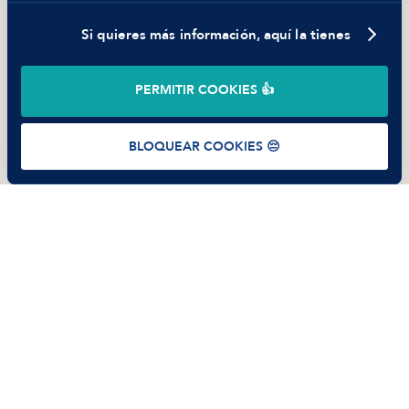
Si quieres más información, aquí la tienes
©
2026
Manfred Tech S.L.U.
PERMITIR COOKIES 👍
Términos de uso
Política de Privacidad
Cookies
BLOQUEAR COOKIES 😔