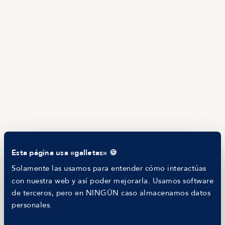
Brújula salarial
Guía de roles
EMPRESAS
Servicios
Calculadora salarial ofertas
HR as a Service
Manfred Daily
Newsletter
Helping companies
RECURSOS
Blog
Tech Career Report
Comparador de Procesos de Selección
Helping juniors
Esta página usa «galletas» 🍪
Hiring report
MANFRED
Solamente las usamos para entender cómo interactúas
Nosotros
con nuestra web y así poder mejorarla. Usamos software
Código ético
de terceros, pero en NINGÚN caso almacenamos datos
Parte de guerra
personales.
Trabajar en Manfred