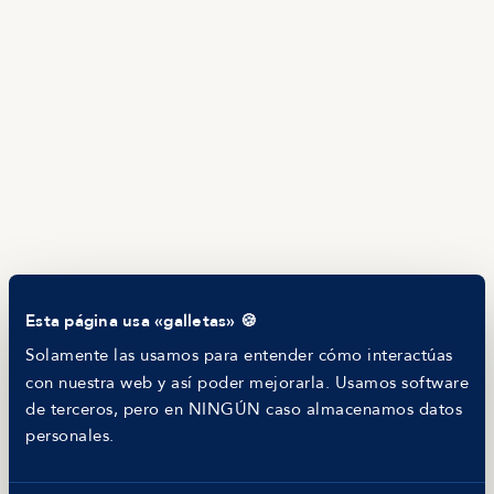
Guía de roles
EMPRESAS
Servicios
Calculadora salarial ofertas
HR as a Service
Manfred Daily
Newsletter
Helping companies
RECURSOS
Blog
Tech Career Report
Comparador de Procesos de Selección
Helping juniors
Esta página usa «galletas» 🍪
Hiring report
MANFRED
Solamente las usamos para entender cómo interactúas
Nosotros
con nuestra web y así poder mejorarla. Usamos software
Código ético
de terceros, pero en NINGÚN caso almacenamos datos
Parte de guerra
personales.
Trabajar en Manfred