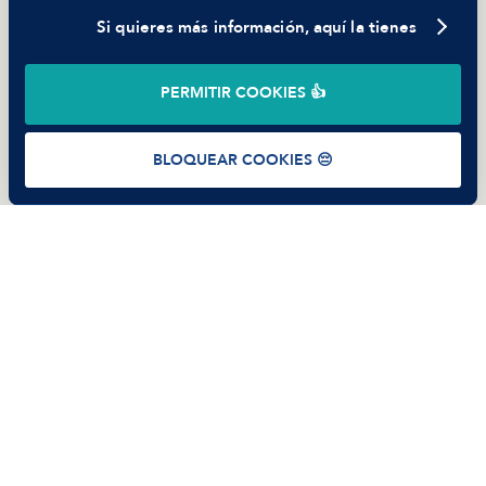
Si quieres más información, aquí la tienes
©
2026
Manfred Tech S.L.U.
PERMITIR COOKIES 👍
Términos de uso
Política de Privacidad
Cookies
BLOQUEAR COOKIES 😔