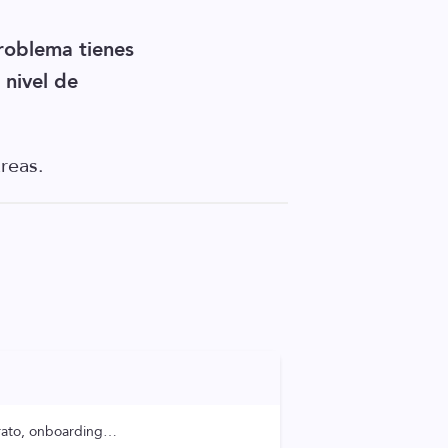
roblema tienes
 nivel de
reas.
ntrato, onboarding…