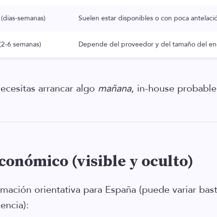
 (días-semanas)
Suelen estar disponibles o con poca antelació
(2-6 semanas)
Depende del proveedor y del tamaño del en
necesitas arrancar algo
mañana
, in-house probabl
económico (visible y oculto)
imación orientativa para España (puede variar bas
iencia):