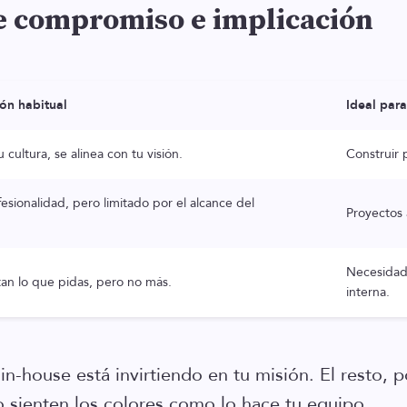
de compromiso e implicación
ión habitual
Ideal par
u cultura, se alinea con tu visión.
Construir 
esionalidad, pero limitado por el alcance del
Proyectos 
Necesidad
tan lo que pidas, pero no más.
interna.
in-house está invirtiendo en tu misión. El resto, 
o sienten los colores como lo hace tu equipo.