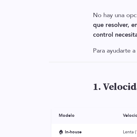
No hay una opc
que resolver, e
control necesit
Para ayudarte a 
1. Veloci
Modelo
Veloci
🏠
In-house
Lenta 