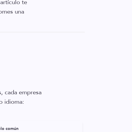
artículo te
tomes una
s, cada empresa
o idioma:
lo común