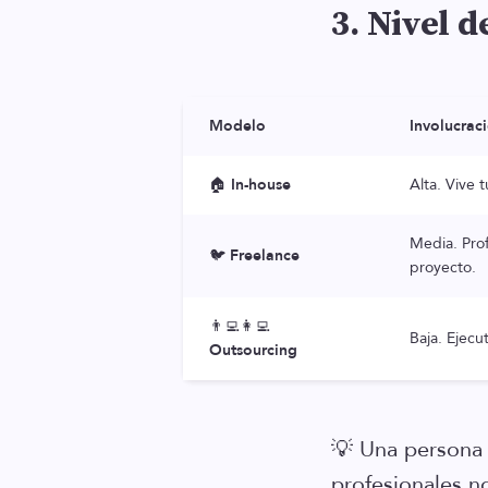
3. Nivel 
Modelo
Involucrac
🏠
In-house
Alta. Vive t
Media. Prof
🐦
Freelance
proyecto.
👨‍💻👩‍💻
Baja. Ejecu
Outsourcing
💡 Una persona 
profesionales n