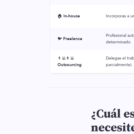
🏠
In-house
Incorporas a u
Profesional au
🐦
Freelance
determinado.
👨‍💻👩‍💻
Delegas el trab
Outsourcing
parcialmente).
¿Cuál e
necesit