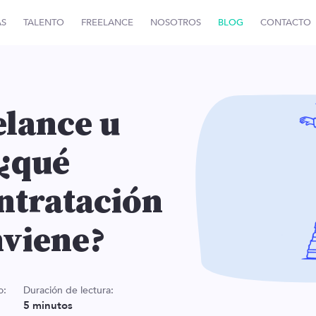
AS
TALENTO
FREELANCE
NOSOTROS
BLOG
CONTACTO
elance u
 ¿qué
ntratación
nviene?
o:
Duración de lectura:
5
minutos