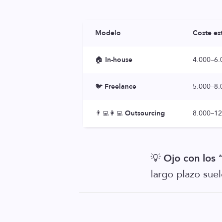
Modelo
Coste es
🏠
In-house
4.000–6.0
🐦
Freelance
5.000–8.
👨‍💻👩‍💻
Outsourcing
8.000–12
💡
Ojo con los 
largo plazo sue