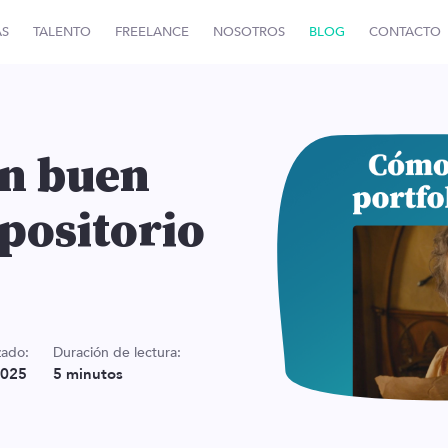
AS
TALENTO
FREELANCE
NOSOTROS
BLOG
CONTACTO
n buen
epositorio
zado:
Duración de lectura:
2025
5
minutos