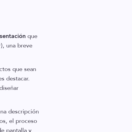
sentación
que
), una breve
ectos que sean
es destacar.
diseñar
una descripción
os, el proceso
e pantalla y