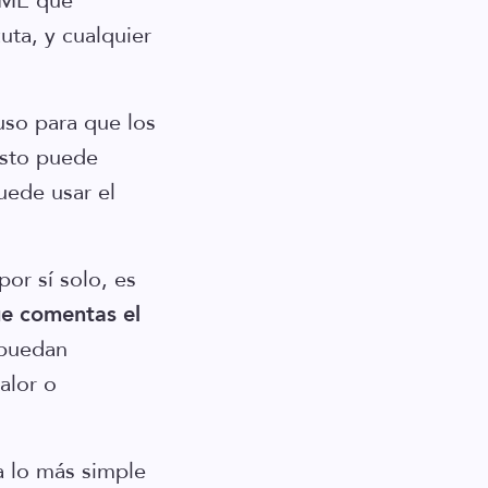
DME que
uta, y cualquier
so para que los
Esto puede
uede usar el
or sí solo, es
ue comentas el
 puedan
alor o
a lo más simple