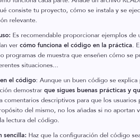
cómo funciona cada parte. Añade un archivo REA
ué consiste tu proyecto, cómo se instala y se ejec
ión relevante.
uso:
Es recomendable proporcionar ejemplos de u
dan ver
cómo funciona el código en la práctica
. 
ts o programas de muestra que enseñen cómo se p
erentes situaciones...
en el código
: Aunque un buen código se explica p
ción demostrar
que sigues buenas prácticas y q
iza comentarios descriptivos para que los usuarios
ropósito del mismo, no los añadas si no aportan v
la lectura del código.
 sencilla:
Haz que la configuración del código se