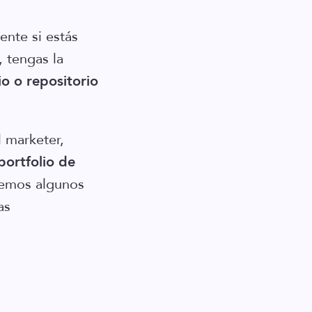
ente si estás
 tengas la
io o repositorio
l marketer,
portfolio de
remos algunos
as