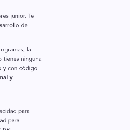
es junior. Te
sarrollo de
rogramas, la
o tienes ninguna
o y con código
nal y
r
acidad para
dad para
 tus