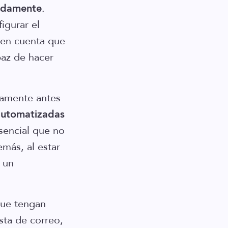
pidamente
.
igurar el
 en cuenta que
paz de hacer
vamente antes
automatizadas
sencial que no
más, al estar
 un
que tengan
sta de correo,