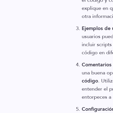
el código y 
explique en q
otra informac
Ejemplos de 
usuarios pue
incluir scrip
código en dif
Comentarios 
una buena op
código
. Util
entender el p
entorpeces a 
Configuración