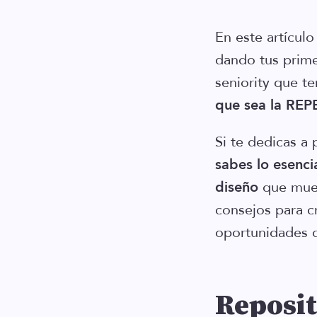
En este artícul
dando tus prime
seniority que t
que sea la RE
Si te dedicas a 
sabes lo esenci
diseño
que mues
consejos para c
oportunidades d
Reposit