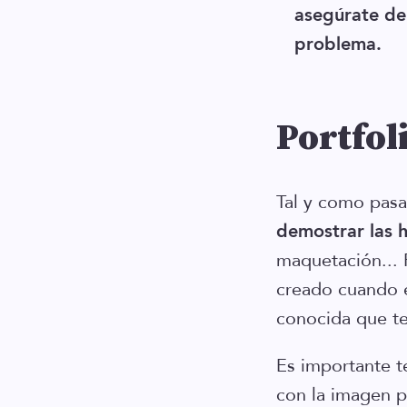
asegúrate de
problema.
Portfol
Tal y como pasa 
demostrar las 
maquetación... 
creado cuando e
conocida que te
Es importante 
con la imagen p