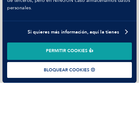
de terceros, pero en NINGÚN caso almacenamos datos
Parte de guerra
personales.
Trabajar en Manfred
Si quieres más información, aquí la tienes
©
2026
Manfred Tech S.L.U.
PERMITIR COOKIES 👍
Términos de uso
Política de Privacidad
Cookies
BLOQUEAR COOKIES 😔