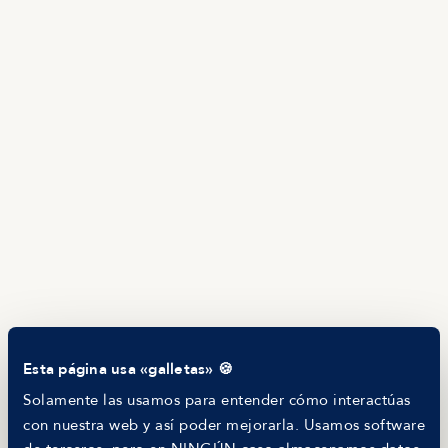
Producto
Ofertas en Telegram
Ofertas
Brújula salarial
Guía de roles
EMPRESAS
Servicios
Calculadora salarial ofertas
HR as a Service
Manfred Daily
Newsletter
Helping companies
RECURSOS
Blog
Tech Career Report
Comparador de Procesos de Selección
Helping juniors
Esta página usa «galletas» 🍪
Hiring report
MANFRED
Solamente las usamos para entender cómo interactúas
Nosotros
con nuestra web y así poder mejorarla. Usamos software
Código ético